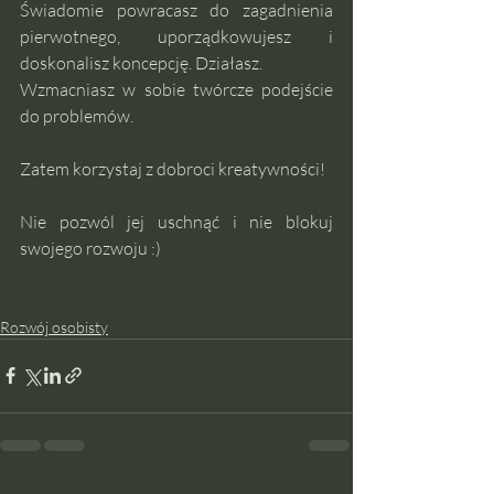
Świadomie powracasz do zagadnienia 
pierwotnego, uporządkowujesz i 
doskonalisz koncepcję. Działasz.
Wzmacniasz w sobie twórcze podejście 
do problemów.
Zatem korzystaj z dobroci kreatywności! 
Nie pozwól jej uschnąć i nie blokuj 
swojego rozwoju :)
Rozwój osobisty