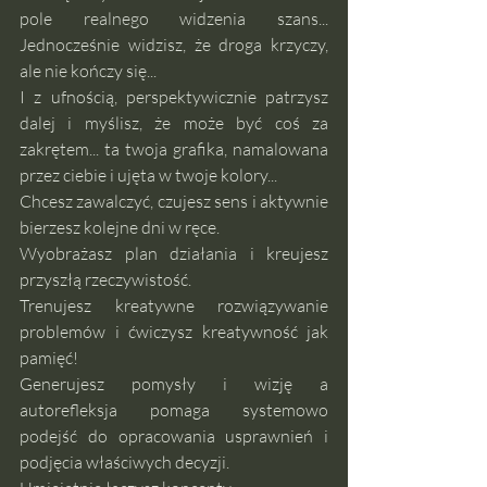
pole realnego widzenia szans... 
Jednocześnie widzisz, że droga krzyczy, 
ale nie kończy się... 
I z ufnością, perspektywicznie patrzysz 
dalej i myślisz, że może być coś za 
zakrętem... ta twoja grafika, namalowana 
przez ciebie i ujęta w twoje kolory... 
Chcesz zawalczyć, czujesz sens i aktywnie 
bierzesz kolejne dni w ręce. 
Wyobrażasz plan działania i kreujesz 
przyszłą rzeczywistość.
Trenujesz kreatywne rozwiązywanie 
problemów i ćwiczysz kreatywność jak 
pamięć!
Generujesz pomysły i wizję a 
autorefleksja pomaga systemowo 
podejść do opracowania usprawnień i 
podjęcia właściwych decyzji. 