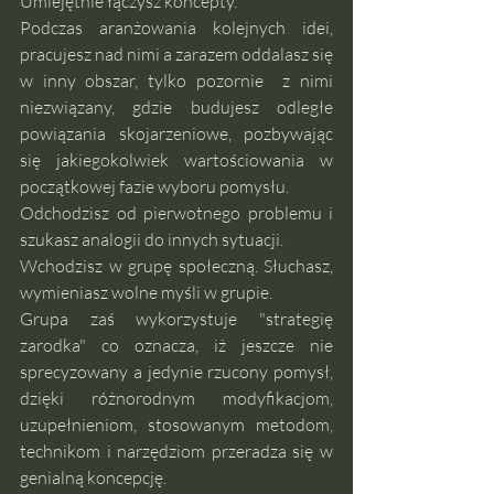
Umiejętnie łączysz koncepty.
Podczas aranżowania kolejnych idei, 
pracujesz nad nimi a zarazem oddalasz się 
w inny obszar, tylko pozornie  z nimi 
niezwiązany, gdzie budujesz odległe 
powiązania skojarzeniowe, pozbywając 
się jakiegokolwiek wartościowania w 
początkowej fazie wyboru pomysłu. 
Odchodzisz od pierwotnego problemu i 
szukasz analogii do innych sytuacji.
Wchodzisz w grupę społeczną. Słuchasz, 
wymieniasz wolne myśli w grupie. 
Grupa zaś wykorzystuje "strategię 
zarodka" co oznacza, iż jeszcze nie 
sprecyzowany a jedynie rzucony pomysł, 
dzięki różnorodnym modyfikacjom, 
uzupełnieniom, stosowanym metodom, 
technikom i narzędziom przeradza się w 
genialną koncepcję.