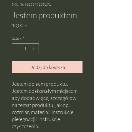
SKU: 364115376135191
Jestem produktem
Cena
10,00 zł
Sztuk
*
Dodaj do koszyka
Jestem opisem produktu. 
Jestem doskonałym miejscem, 
aby dodać więcej szczegółów 
na temat produktu, jak np. 
rozmiar, materiał, instrukcje 
pielęgnacji i instrukcje 
czyszczenia.