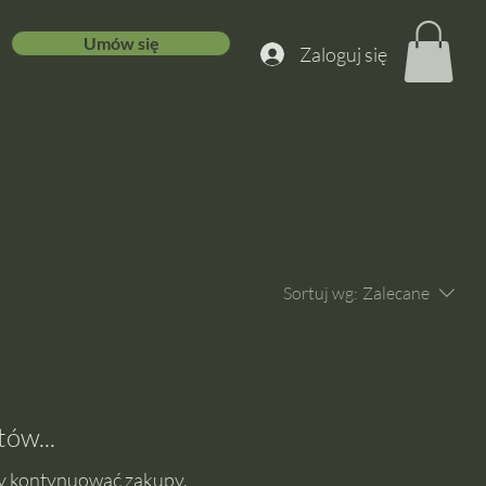
Umów się
Zaloguj się
Sortuj wg:
Zalecane
ów...
by kontynuować zakupy.