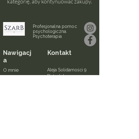
kategorię, aby kontynuować zakupy.
Profesjonalna pomoc
psychologiczna.
Psychoterapia
Nawigacj
Kontakt
a
O mnie
Aleja Solidarności 9
Białystok
Fundacja
+48 881 564 440
Piękny Umysł
beataszarejko.psycholog
Blog
@gmail.com
© 2025 Beata Szarejko. Wszelkie