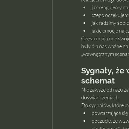
jak reagujemy na 
czego oczekujemy
jak radzimy sobie
jakie emocje najcz
Często mają one swoje
były dla nas ważne na
„wewnętrznym scenariu
Sygnały, że
schemat
Nie zawsze od razu z
doświadczeniach.
Do sygnałów, które m
powtarzające się 
poczucie, że w z
dostosować”, „ta 