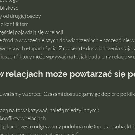
bliskość
 od drugiej osoby
 z konfliktem
ęściej pojawiają się w relacji
 źródło w wcześniejszych doświadczeniach – szczególnie w r
 wczesnych etapach życia. Z czasem te doświadczenia stają 
szem”, który może wpływać na to, jak budujemy relacje w d
 w relacjach może powtarzać się p
auważamy wzorzec. Czasami dostrzegamy go dopiero po kil
ogą na to wskazywać, należą między innymi:
konflikty w relacjach
wiązkach często odgrywamy podobną rolę (np. „ta osoba, któr
osoba, która zawsze ratuje relację”)