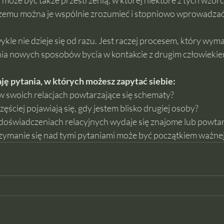
 może być także przestrzenią, w której niektóre z tych wzor
i czemu można je wspólnie zrozumieć i stopniowo wprowadza
kle nie dzieje się od razu. Jest raczej procesem, który wyma
enia nowych sposobów bycia w kontakcie z drugim człowiekie
ję pytania, w których możesz zapytać siebie:
 swoich relacjach powtarzające się schematy?
zęściej pojawiają się, gdy jestem blisko drugiej osoby?
doświadczeniach relacyjnych wydaje się znajome lub powta
zymanie się nad tymi pytaniami może być początkiem ważnej