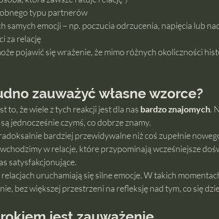
dobnego typu partnerów
ch samych emocji – np. poczucia odrzucenia, napięcia lub na
 za relację
oże pojawić się wrażenie, że mimo różnych okoliczności his
udno zauważyć własne wzorce?
o, że wiele z tych reakcji jest dla nas 
bardzo znajomych
. 
 są jednocześnie czymś, co dobrze znamy.
radoksalnie bardziej przewidywalne niż coś zupełnie nowego
wchodzimy w relacje, które przypominają wcześniejsze dośw
nas satysfakcjonujące.
relacjach uruchamiają się silne emocje. W takich momentac
, bez większej przestrzeni na refleksję nad tym, co się dzie
rokiem jest zauważenie