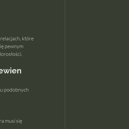
elacjach, które 
się pewnym 
orosłości.
ewien 
ku podobnych 
a musi się 