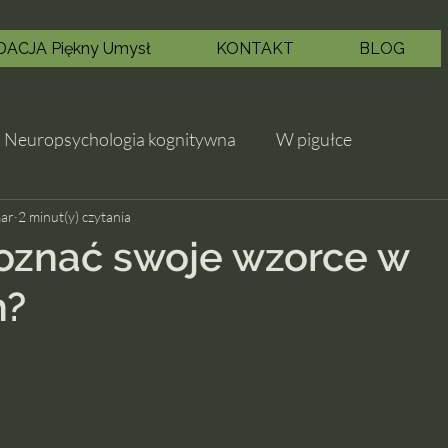
ACJA Piękny Umysł
KONTAKT
BLOG
Neuropsychologia kognitywna
W pigułce
ar
2 minut(y) czytania
oznać swoje wzorce w
h?