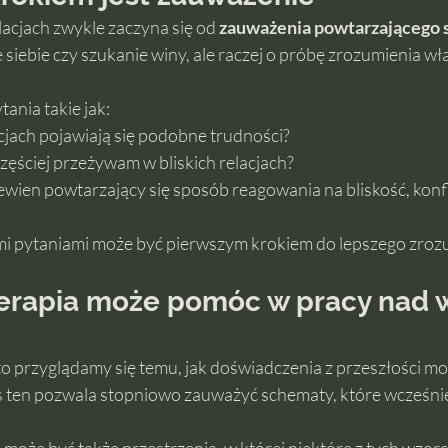
cjach zwykle zaczyna się od 
zauważenia powtarzającego 
 siebie czy szukanie winy, ale raczej o próbę zrozumienia wł
nia takie jak:
cjach pojawiają się podobne trudności?
zęściej przeżywam w bliskich relacjach?
ien powtarzający się sposób reagowania na bliskość, konfli
mi pytaniami może być pierwszym krokiem do lepszego zrozu
erapia może pomóc w pracy nad 
o przyglądamy się temu, jak doświadczenia z przeszłości m
s ten pozwala stopniowo zauważyć schematy, które wcześni