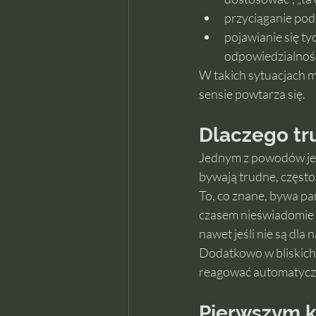
przyciąganie po
pojawianie się ty
odpowiedzialności
W takich sytuacjach m
sensie powtarza się.
Dlaczego tr
Jednym z powodów jest t
bywają trudne, często
To, co znane, bywa pa
czasem nieświadomie 
nawet jeśli nie są dla 
Dodatkowo w bliskich 
reagować automatycznie
Pierwszym k