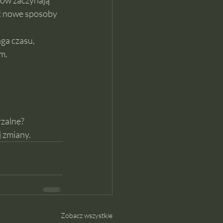
ców zaczynają 
ć nowe sposoby 
ga czasu, 
m.
rzalne?
 zmiany.
Zobacz wszystkie