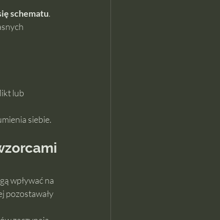
się schematu
. 
asnych 
kt lub 
mienia siebie.
wzorcami 
ogą wpływać na 
ej pozostawały 