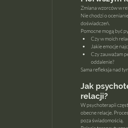
Zmiana wzorców w rela
Nie chodzi o ocenianie
doświadczeń.
Pomocne mogą być pyta
Czy w moich rela
Jakie emocje najc
Czy zauważam pew
oddalenie?
Sama refleksja nad ty
Jak psychot
relacji?
W psychoterapii częst
obecne relacje. Proce
poza świadomością.