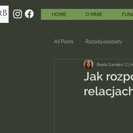
HOME
O MNIE
FUND
All Posts
Rozwój osobisty
Beata Szarejko
21 m
Jak rozp
relacjac