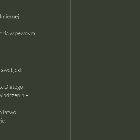
dmiernej 
toria w pewnym 
Nawet jeśli 
. Dlatego 
iadczenia – 
h łatwo 
je.